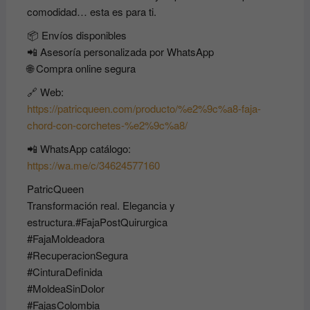
comodidad… esta es para ti.
📦 Envíos disponibles
📲 Asesoría personalizada por WhatsApp
🌐 Compra online segura
🔗 Web:
https://patricqueen.com/producto/%e2%9c%a8-faja-
chord-con-corchetes-%e2%9c%a8/
📲 WhatsApp catálogo:
https://wa.me/c/34624577160
PatricQueen
Transformación real. Elegancia y
estructura.#FajaPostQuirurgica
#FajaMoldeadora
#RecuperacionSegura
#CinturaDefinida
#MoldeaSinDolor
#FajasColombia