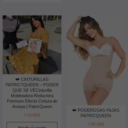
👑 CINTURILLAS
PATRICTQUEEN – PODER
QUE SE VECinturilla
Moldeadora Reductora
Premium Efecto Cintura de
Avispa | PatricQueen
👑 PODEROSAS FAJAS
119.95
€
PATRICQUEEN
139.95
€
Añadir al carrito