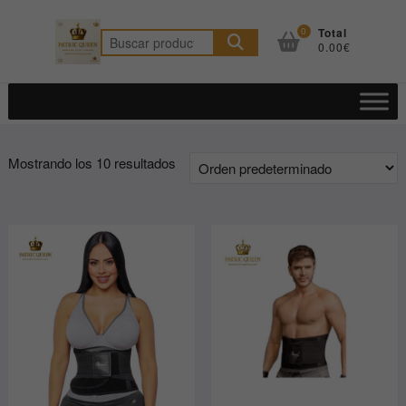
Saltar
al
0
Total
Buscar
0.00€
contenido
por:
Mostrando los 10 resultados