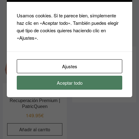
Usamos cookies. Si te parece bien, simplemente
haz clic en «Aceptar todo». También puedes elegir
qué tipo de cookies quieres haciendo clic en
«Ajustes».
Faja Short Levanta Glúteos
Invisible Control Abdomen |
Ajustes
PatricQueen
109.95
€
Aceptar todo
Faja Postquirúrgica Grado
Añadir al carrito
Médico Alta Compresión –
Recuperación Premium |
PatricQueen
149.95
€
Añadir al carrito