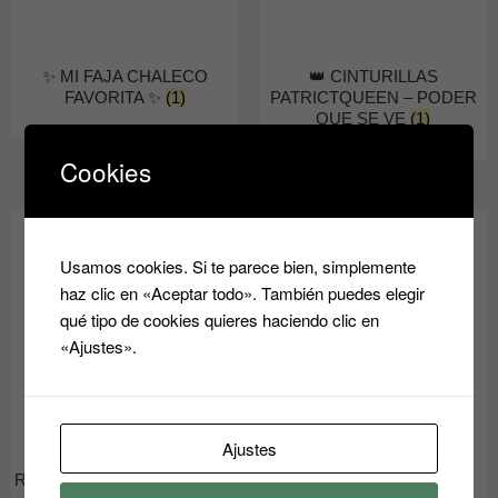
✨ MI FAJA CHALECO
👑 CINTURILLAS
FAVORITA ✨
(1)
PATRICTQUEEN – PODER
QUE SE VE
(1)
Cookies
Usamos cookies. Si te parece bien, simplemente
haz clic en «Aceptar todo». También puedes elegir
qué tipo de cookies quieres haciendo clic en
«Ajustes».
Ajustes
🌟 Cinturillas y Chalecos
👑 PODEROSAS FAJAS
Reductores PatricQueen 🌟 El
PATRICQUEEN
(1)