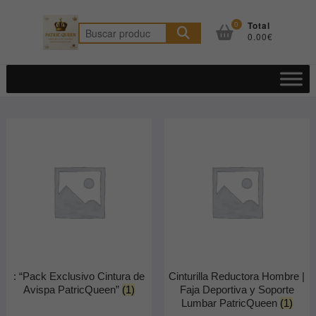
Saltar
al
0
Total
Buscar
0.00€
contenido
por:
: “Pack Exclusivo Cintura de
Cinturilla Reductora Hombre |
Avispa PatricQueen”
(1)
Faja Deportiva y Soporte
Lumbar PatricQueen
(1)