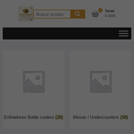
Saltar
al
0
Total
Buscar
0.00€
contenido
por:
Enfriadores Bottle coolers
(28)
Mesas / Undercounters
(58)