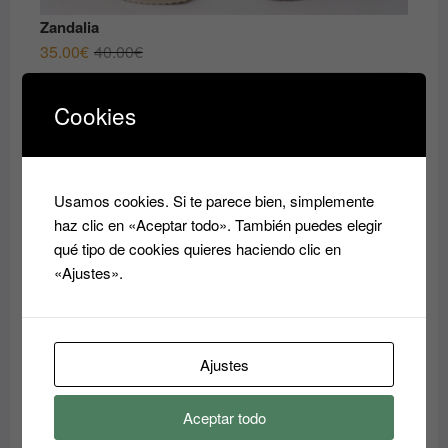
Zandalia
El
El
35.00
€
40.00
€
precio
precio
original
actual
Cookies
era:
es:
40.00€.
35.00€.
Usamos cookies. Si te parece bien, simplemente
haz clic en «Aceptar todo». También puedes elegir
qué tipo de cookies quieres haciendo clic en
«Ajustes».
Zapato de fiesta
El
El
35.00
€
45.00
€
Ajustes
precio
precio
original
actual
Aceptar todo
era:
es: