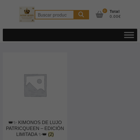
Saltar
al
0
Total
Buscar
0.00€
contenido
por:
👑✨ KIMONOS DE LUJO
PATRICQUEEN – EDICIÓN
LIMITADA ✨👑
(2)