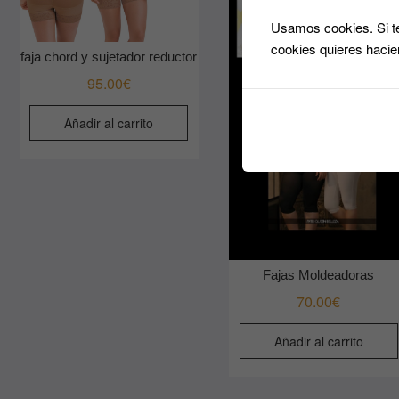
Usamos cookies. Si te
cookies quieres hacie
faja chord y sujetador reductor
95.00
€
Añadir al carrito
Fajas Moldeadoras
70.00
€
Añadir al carrito