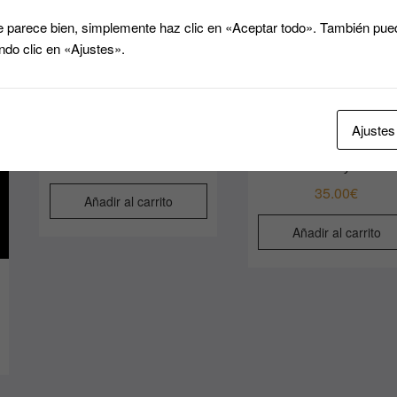
 parece bien, simplemente haz clic en «Aceptar todo». También pued
ndo clic en «Ajustes».
Ajustes
Fajas PatricQueen
papel quemador de gr
95.00
€
osmático yodado
35.00
€
Añadir al carrito
Añadir al carrito