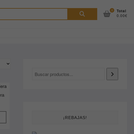
Buscar
0
Total
0.00€
por:
era
¡REBAJAS!