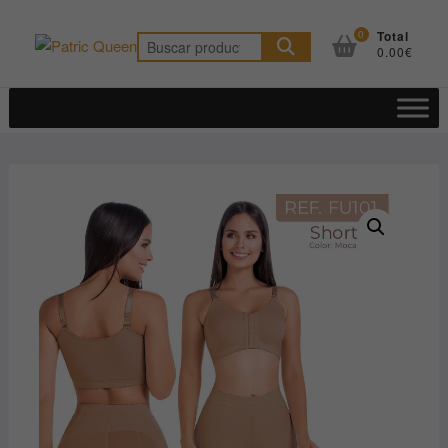
Saltar
al
0
Total
Buscar
0.00€
contenido
por: