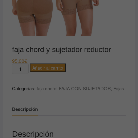
faja chord y sujetador reductor
95.00
€
faja
Añadir al carrito
chord
y
Categorías:
faja chord
,
FAJA CON SUJETADOR
,
Fajas
sujetador
reductor
cantidad
Descripción
Descripción