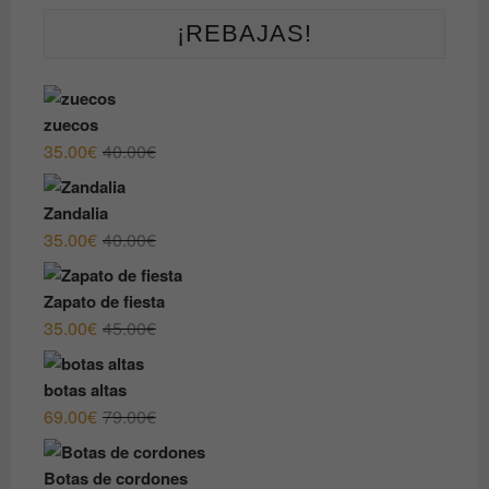
¡REBAJAS!
zuecos
El
El
35.00
€
40.00
€
precio
precio
original
actual
Zandalia
era:
es:
El
El
35.00
€
40.00
€
40.00€.
35.00€.
precio
precio
original
actual
Zapato de fiesta
era:
es:
El
El
35.00
€
45.00
€
40.00€.
35.00€.
precio
precio
original
actual
botas altas
era:
es:
El
El
69.00
€
79.00
€
45.00€.
35.00€.
precio
precio
original
actual
Botas de cordones