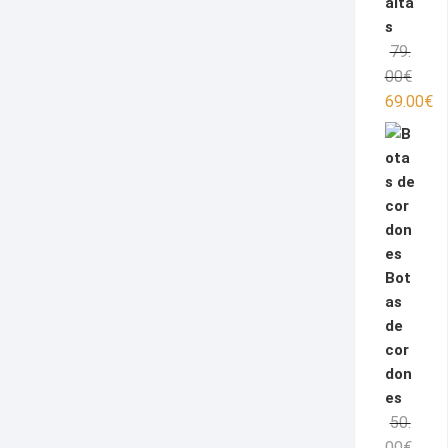
alta
s
79.
El
El
00
€
preci
preci
69.00
€
origin
actua
era:
es:
79.00
69.00
Bot
as
de
cor
don
es
50.
El
El
00
€