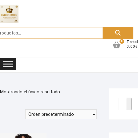
Saltar
al
contenido
Buscar
por:
0
Total
0.00€
Mostrando el único resultado