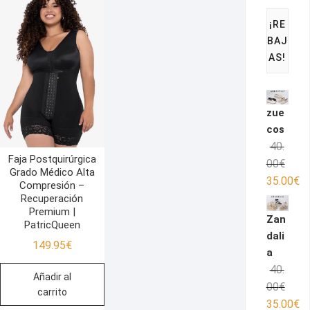
¡RE
BAJ
AS!
zue
cos
40.
Faja Postquirúrgica
El
El
00
€
Grado Médico Alta
preci
preci
35.00
€
Compresión –
origin
actua
Recuperación
Premium |
era:
es:
Zan
PatricQueen
40.00
35.00
dali
149.95
€
a
40.
Añadir al
El
El
00
€
carrito
preci
preci
35.00
€