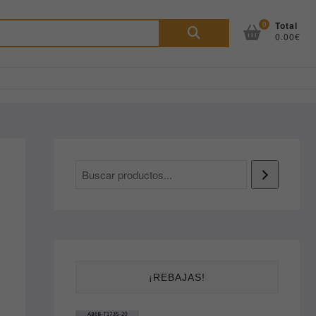
Buscar
0
Total
0.00€
por:
¡REBAJAS!