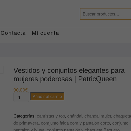
Contacta
Mi cuenta
Vestidos y conjuntos elegantes para
mujeres poderosas | PatricQueen
90.00
€
Vestidos
Añadir al carrito
y
conjuntos
Categorías:
camistas y top
,
chándal
,
chandal mujer
,
chaqueta
elegantes
de primavera
,
comjunto falda cora y pantalon corto
,
conjunto
para
pantalon y blusa
,
conjunto pantalón y chaqueta Baquero
,
mujeres