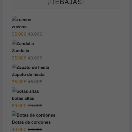
¡REBAJAS!
zuecos
El
El
35.00
€
40.00
€
precio
precio
original
actual
Zandalia
era:
es:
El
El
35.00
€
40.00
€
40.00€.
35.00€.
precio
precio
original
actual
Zapato de fiesta
era:
es:
El
El
35.00
€
45.00
€
40.00€.
35.00€.
precio
precio
original
actual
botas altas
era:
es:
El
El
69.00
€
79.00
€
45.00€.
35.00€.
precio
precio
original
actual
Botas de cordones
era:
es:
El
El
40.00
€
50.00
€