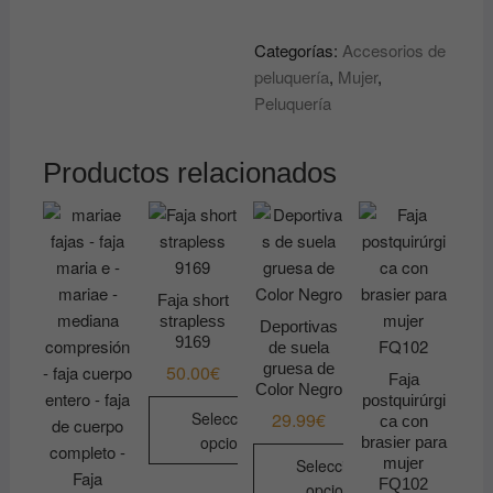
flores
Categorías:
Accesorios de
uñas
peluquería
,
Mujer
,
cantidad
Peluquería
Productos relacionados
Faja short
strapless
Deportivas
9169
de suela
gruesa de
50.00
€
Faja
Color Negro
postquirúrgi
Seleccionar
29.99
€
ca con
opciones
brasier para
mujer
Seleccionar
Este
FQ102
opciones