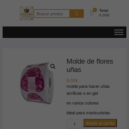
Saltar
al
0
Total
Buscar
0.00€
contenido
por:
Molde de flores
uñas
8.00
€
molde para hacer uñas
acrilicas o en gel
en varios colores
ideal para manicuristas
Molde
Añadir al carrito
de