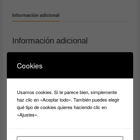
Información adicional
Información adicional
TALLAS
Cookies
2XL, 2XS, 3XL, 4XL, 5XL, L, M, S, XL, XS
COLORES
Beige, negro
Usamos cookies. Si te parece bien, simplemente
haz clic en «Aceptar todo». También puedes elegir
Productos relacionados
qué tipo de cookies quieres haciendo clic en
«Ajustes».
Faja Corta para uso diario
y postparto 9337