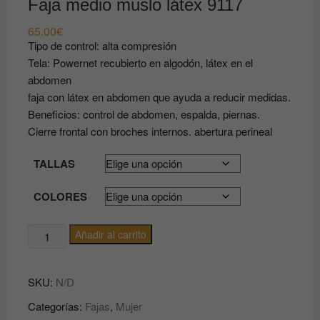
Faja medio muslo látex 9117
65.00
€
Tipo de control: alta compresión
Tela: Powernet recubierto en algodón, látex en el
abdomen
faja con látex en abdomen que ayuda a reducir medidas.
Beneficios: control de abdomen, espalda, piernas.
Cierre frontal con broches internos. abertura perineal
TALLAS
COLORES
Faja
Añadir al carrito
medio
muslo
SKU:
N/D
látex
9117
Categorías:
Fajas
,
Mujer
cantidad