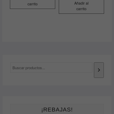
la
Añadir al
carrito
página
carrito
de
producto
¡REBAJAS!