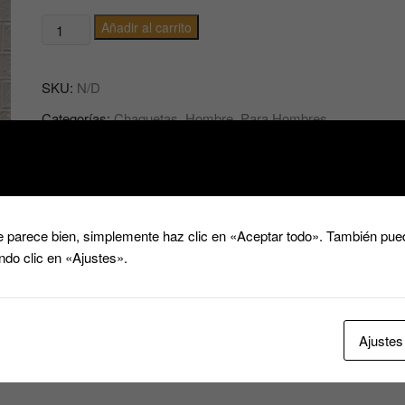
Chaqueta
Añadir al carrito
Vaquera
de
SKU:
N/D
Jean
Negra
Categorías:
Chaquetas
,
Hombre
,
Para Hombres
cantidad
 parece bien, simplemente haz clic en «Aceptar todo». También pued
ndo clic en «Ajustes».
Ajustes