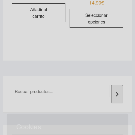
14.90
€
Añadir al
Este
Seleccionar
carrito
produ
opciones
tiene
múltip
varian
Las
opcio
se
pued
elegir
en
la
págin
de
produ
Cookies