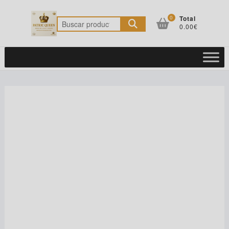
Saltar
al
0
Total
Buscar
0.00€
contenido
por: