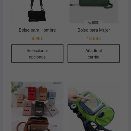
Bolso para Hombre
Bolso para Mujer
9.99
€
18.99
€
Este
Seleccionar
Añadir al
producto
opciones
carrito
tiene
múltiples
variantes.
Las
opciones
se
pueden
elegir
en
la
página