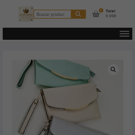
Saltar
al
0
Total
Buscar
0.00€
contenido
por: