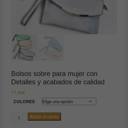
Bolsos sobre para mujer con
Detalles y acabados de calidad
17.90
€
COLORES
Bolsos
Añadir al carrito
sobre