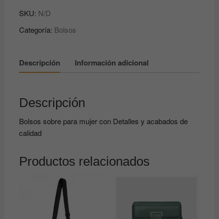
para
SKU:
N/D
mujer
con
Categoría:
Bolsos
Detalles
y
acabados
Descripción
Información adicional
de
calidad
cantidad
Descripción
Bolsos sobre para mujer con Detalles y acabados de
calidad
Productos relacionados