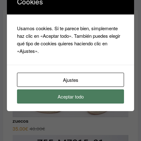
Cookies
¡REBAJAS!
Usamos cookies. Si te parece bien, simplemente
haz clic en «Aceptar todo». También puedes elegir
qué tipo de cookies quieres haciendo clic en
«Ajustes».
Ajustes
Aceptar todo
zuecos
El
El
35.00
€
40.00
€
precio
precio