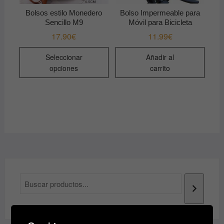
de
Bolsos estilo Monedero
Bolso Impermeable para
producto
Sencillo M9
Móvil para Bicicleta
17.90
€
11.99
€
Este
Seleccionar
Añadir al
producto
opciones
carrito
tiene
múltiples
variantes.
Las
opciones
se
pueden
elegir
en
la
página
de
producto