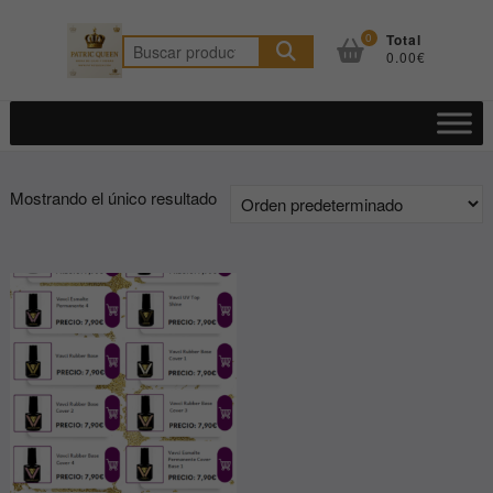
Saltar
al
0
Total
Buscar
0.00€
contenido
por:
Mostrando el único resultado