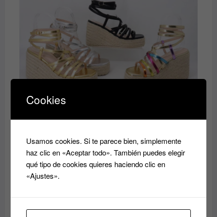
40.00€.
35.00€.
Cookies
Zandalia
El
El
35.00
€
40.00
€
precio
precio
original
actual
Usamos cookies. Si te parece bien, simplemente
era:
es:
haz clic en «Aceptar todo». También puedes elegir
40.00€.
35.00€.
qué tipo de cookies quieres haciendo clic en
«Ajustes».