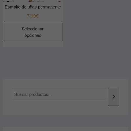
Esmalte de uñas permanente
7.90
€
Este
Seleccionar
producto
opciones
tiene
múltiples
variantes.
Las
opciones
se
pueden
elegir
en
la
página
de
producto