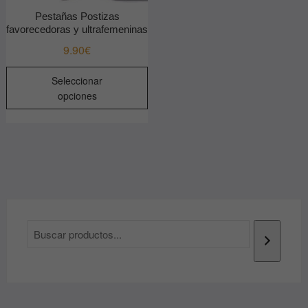
Pestañas Postizas
favorecedoras y ultrafemeninas
9.90
€
Este
Seleccionar
producto
opciones
tiene
múltiples
variantes.
Las
opciones
se
pueden
elegir
en
la
página
de
producto