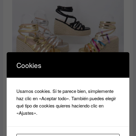
era:
es:
40.00€.
35.00€.
Cookies
Zandalia
El
El
35.00
€
40.00
€
precio
precio
original
actual
Usamos cookies. Si te parece bien, simplemente
era:
es:
haz clic en «Aceptar todo». También puedes elegir
40.00€.
35.00€.
qué tipo de cookies quieres haciendo clic en
«Ajustes».