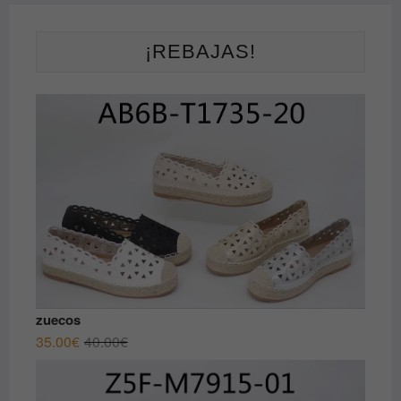
¡REBAJAS!
zuecos
El
El
35.00
€
40.00
€
precio
precio
original
actual