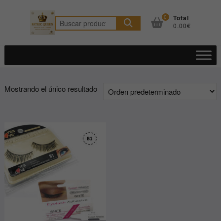
Saltar
al
0
Total
Buscar
0.00€
contenido
por:
Mostrando el único resultado