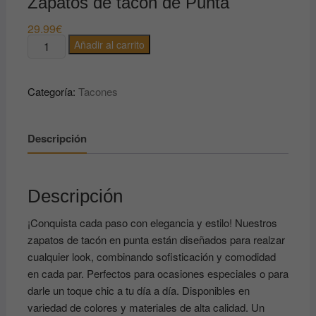
Zapatos de tacón de Punta
29.99
€
Zapatos
Añadir al carrito
de
tacón
Categoría:
Tacones
de
Punta
cantidad
Descripción
Descripción
¡Conquista cada paso con elegancia y estilo! Nuestros
zapatos de tacón en punta están diseñados para realzar
cualquier look, combinando sofisticación y comodidad
en cada par. Perfectos para ocasiones especiales o para
darle un toque chic a tu día a día. Disponibles en
variedad de colores y materiales de alta calidad. Un