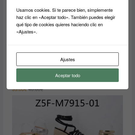
Usamos cookies. Si te parece bien, simplemente
haz clic en «Aceptar todo». También puedes elegir
qué tipo de cookies quieres haciendo clic en
«Ajustes».
Ajustes
Aceptar todo
zuecos
El
El
35.00
€
40.00
€
precio
precio
original
actual
era:
es:
40.00€.
35.00€.