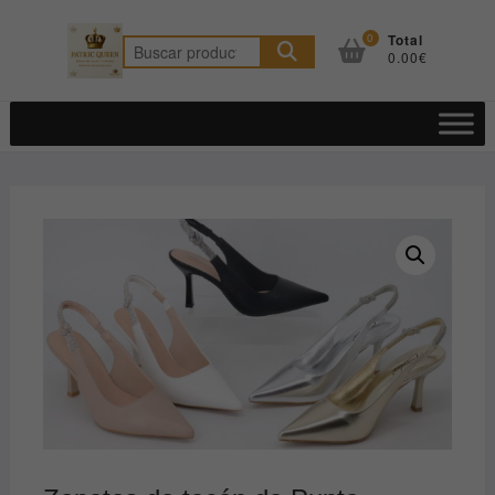
Saltar
al
0
Total
Buscar
0.00€
contenido
por: