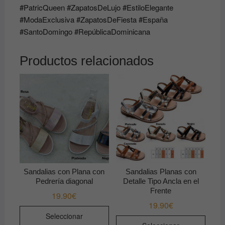
#PatricQueen #ZapatosDeLujo #EstiloElegante
#ModaExclusiva #ZapatosDeFiesta #España
#SantoDomingo #RepúblicaDominicana
Productos relacionados
Sandalias con Plana con
Sandalias Planas con
Pedrería diagonal
Detalle Tipo Ancla en el
Frente
19.90
€
19.90
€
Este
Seleccionar
Este
producto