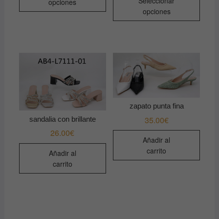
Seleccionar
opciones
produ
tiene
opciones
tiene
múltiples
múltip
variantes.
varian
Las
Las
opciones
opcio
se
se
pueden
pued
elegir
elegir
en
zapato punta fina
en
la
35.00
€
sandalia con brillante
la
página
26.00
€
págin
de
Añadir al
de
producto
carrito
Añadir al
produ
carrito