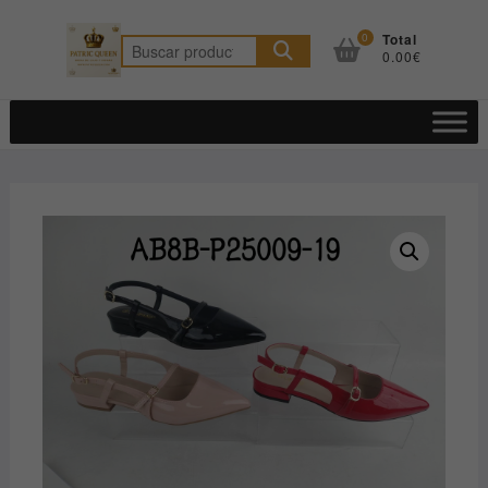
Saltar
al
0
Total
Buscar
0.00€
contenido
por: