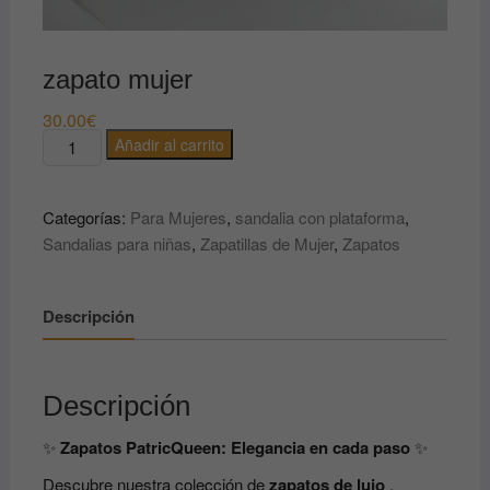
zapato mujer
30.00
€
zapato
Añadir al carrito
mujer
cantidad
Categorías:
Para Mujeres
,
sandalia con plataforma
,
Sandalias para niñas
,
Zapatillas de Mujer
,
Zapatos
Descripción
Descripción
✨
Zapatos PatricQueen: Elegancia en cada paso
✨
Descubre nuestra colección de
zapatos de lujo
,