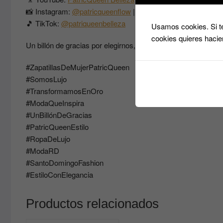
📸 Instagram:
@patricqueenflow
|
@patriqueen2022
🎵 TikTok:
@patriqueenbelleza
Usamos cookies. Si te
cookies quieres hacie
Un billón de gracias por elegirnos, porque en
PatricQueen
so
#ZapatillasDeMujerPatricQueen
#SomosLujo
#TransformamosEnOro
#ModaQueInspira
#UnBillónDeGracias
#PatricQueenEstilo
#RopaDeLujo
#ModaRD
#SantoDomingoFashion
#EstiloConElegancia
Productos relacionados