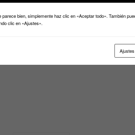
 parece bien, simplemente haz clic en «Aceptar todo». También pued
ndo clic en «Ajustes».
mos lujo, somos estilo y transformamos cada prenda en oro.
Ajustes