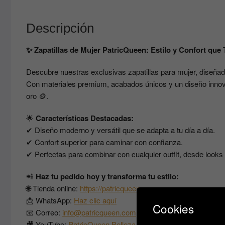
Descripción
✨ Zapatillas de Mujer PatricQueen: Estilo y Confort que
Descubre nuestras exclusivas zapatillas para mujer, diseñada
Con materiales premium, acabados únicos y un diseño innov
oro 🪙.
🌟
Características Destacadas:
✔ Diseño moderno y versátil que se adapta a tu día a día.
✔ Confort superior para caminar con confianza.
✔ Perfectas para combinar con cualquier outfit, desde looks 
📲
Haz tu pedido hoy y transforma tu estilo:
🌐 Tienda online:
https://patricqueen.com
📩 WhatsApp:
Haz clic aquí
Cookies
📧 Correo:
info@patricqueen.com
🎥 YouTube:
PatricQueen Belleza