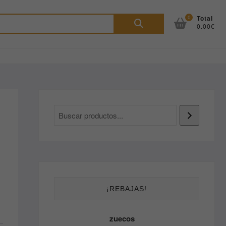
Buscar
0
Total
0.00€
por:
¡REBAJAS!
zuecos