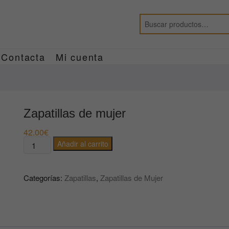
Contacta
Mi cuenta
Zapatillas de mujer
42.00
€
Zapatillas
Añadir al carrito
de
mujer
Categorías:
Zapatillas
,
Zapatillas de Mujer
cantidad