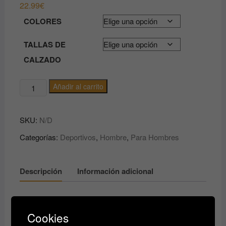
22.99
€
COLORES
TALLAS DE
CALZADO
Zapatillas
Añadir al carrito
de
hombre
SKU:
N/D
cantidad
Categorías:
Deportivos
,
Hombre
,
Para Hombres
Descripción
Información adicional
Descripción
Cookies