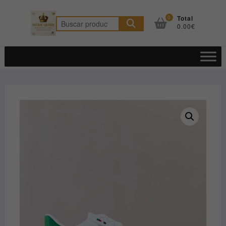
Saltar
al
0
Total
Buscar
0.00€
contenido
por: