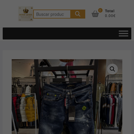
Saltar
al
0
Total
Buscar
0.00€
contenido
por: