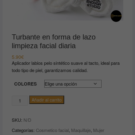
Turbante en forma de lazo
limpieza facial diaria
5.90
€
Aplicador labios pelo sintético suave al tacto, ideal para
todo tipo de piel, garantizamos calidad.
COLORES
Turbante
Añadir al carrito
en
forma
SKU:
N/D
de
lazo
Categorías:
Cosmetico facial
,
Maquillaje
,
Mujer
limpieza