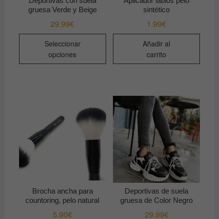
Deportivas con suela
Aplicador labios pelo
gruesa Verde y Beige
sintético
29.99
€
1.99
€
Este
Seleccionar
Añadir al
producto
opciones
carrito
tiene
múltiples
variantes.
Las
opciones
se
pueden
elegir
en
la
página
de
Brocha ancha para
Deportivas de suela
producto
countoring, pelo natural
gruesa de Color Negro
5.90
€
29.99
€