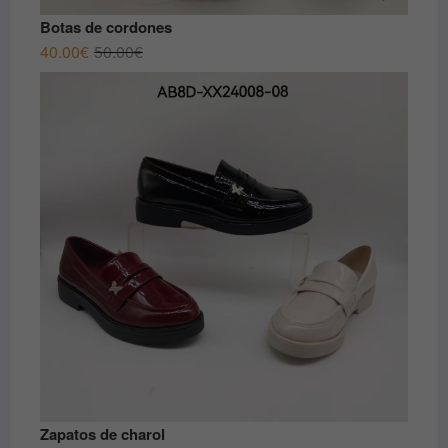
Botas de cordones
El
El
40.00
€
50.00
€
precio
precio
original
actual
era:
es:
50.00€.
40.00€.
Zapatos de charol