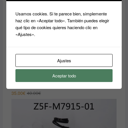
¡REBAJAS!
Usamos cookies. Si te parece bien, simplemente
haz clic en «Aceptar todo». También puedes elegir
qué tipo de cookies quieres haciendo clic en
«Ajustes».
Ajustes
Aceptar todo
zuecos
El
El
35.00
€
40.00
€
precio
precio
original
actual
era:
es:
40.00€.
35.00€.