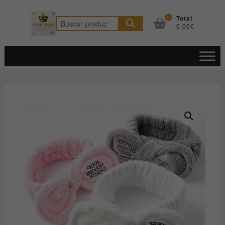
Saltar
al
0
Total
Buscar
0.00€
contenido
por: