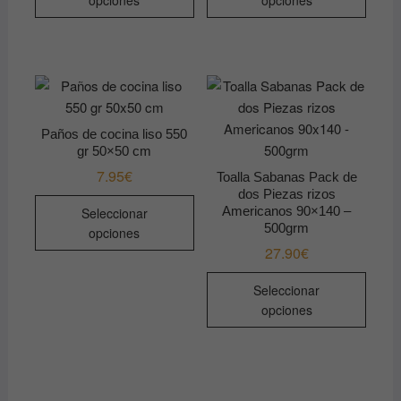
hasta
tiene
tiene
32.99€
múltiples
múltip
variantes.
varian
Las
Las
opciones
opcio
se
se
Paños de cocina liso 550
pueden
pued
gr 50×50 cm
elegir
elegir
7.95
€
Toalla Sabanas Pack de
en
en
dos Piezas rizos
Este
la
la
Americanos 90×140 –
Seleccionar
producto
página
págin
500grm
opciones
tiene
de
de
27.90
€
múltiples
producto
produ
Este
variantes.
Seleccionar
produ
Las
opciones
tiene
opciones
múltip
se
varian
pueden
Las
elegir