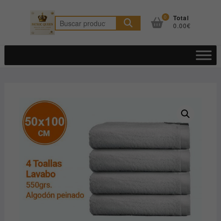
Saltar
al
0
Total
Buscar
0.00€
contenido
por: