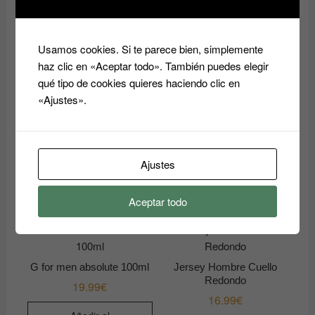
sintiéndote lo mejor posible.
Productos relacionados
Usamos cookies. Si te parece bien, simplemente
haz clic en «Aceptar todo». También puedes elegir
qué tipo de cookies quieres haciendo clic en
Vaqueros de Hombre
Vaqueros de Hombre
«Ajustes».
19.99
€
19.99
€
Añadir al
Añadir al
carrito
carrito
Ajustes
Aceptar todo
G for men absolute 100ml
Jersey Hombre Cuello
Redondo
19.99
€
16.99
€