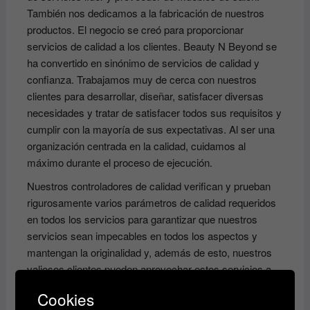
También nos dedicamos a la fabricación de nuestros
productos. El negocio se creó para proporcionar
servicios de calidad a los clientes. Beauty N Beyond se
ha convertido en sinónimo de servicios de calidad y
confianza. Trabajamos muy de cerca con nuestros
clientes para desarrollar, diseñar, satisfacer diversas
necesidades y tratar de satisfacer todos sus requisitos y
cumplir con la mayoría de sus expectativas. Al ser una
organización centrada en la calidad, cuidamos al
máximo durante el proceso de ejecución.
Nuestros controladores de calidad verifican y prueban
rigurosamente varios parámetros de calidad requeridos
en todos los servicios para garantizar que nuestros
servicios sean impecables en todos los aspectos y
mantengan la originalidad y, además de esto, nuestros
valiosos clientes pueden aprovechar estos servicios a
un costo líder en el mercado. Nuestros productos para el
Cookies
cuidado de la piel y el cabello te dejarán luciendo y