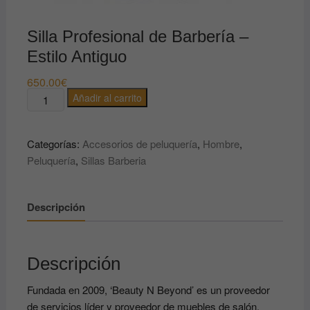
Silla Profesional de Barbería –
Estilo Antiguo
650.00
€
Silla
Añadir al carrito
Profesional
de
Categorías:
Accesorios de peluquería
,
Hombre
,
Barbería
Peluquería
,
Sillas Barberia
-
Estilo
Antiguo
Descripción
cantidad
Descripción
Fundada en 2009, ‘Beauty N Beyond’ es un proveedor
de servicios líder y proveedor de muebles de salón.