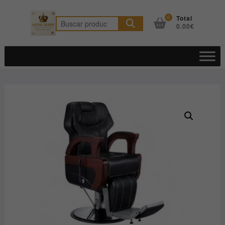
Saltar
al
0
Total
Buscar
0.00€
contenido
por: