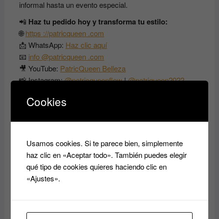
informal hasta un evento especial.
📲
Haz tu pedido hoy y transforma tu estilo:
🌐
https
://patricqueen
.com
📩 WhatsApp:
Haz
clic
aquí
📧
info
@patricqueen
.com
🎥 YouTube:
PatricQueen
Belleza
📸 Instagram:
@patricqueenflow
|
@patriqueen2022
Un billón de gracias por elegirnos, porque en
Cookies
PatricQueen
transformamos cada prenda en oro.
#SandaliasHombrePatricQueen #SomosLujo
#TransformamosEnOro #ModaMasculina
Usamos cookies. Si te parece bien, simplemente
#EstiloConImpacto #RopaDeLujo #ModaRD
haz clic en «Aceptar todo». También puedes elegir
#SantoDomingoFashion #UnBillónDeGracias
qué tipo de cookies quieres haciendo clic en
«Ajustes».
Productos relacionados