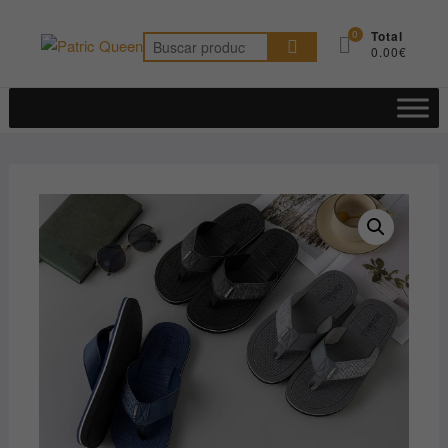
Saltar
al
0
Total
Buscar
0.00€
contenido
por: