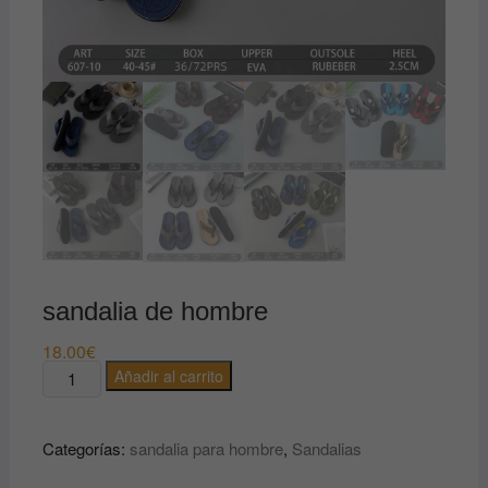
sandalia de hombre
18.00
€
sandalia
Añadir al carrito
de
hombre
Categorías:
sandalia para hombre
,
Sandalias
cantidad