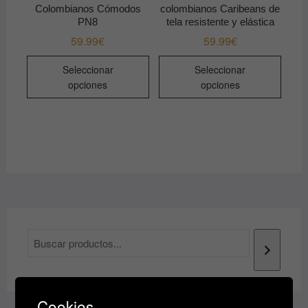
producto
Colombianos Cómodos
colombianos Caribeans de
PN8
tela resistente y elástica
59.99
€
59.99
€
Este
Este
Seleccionar
Seleccionar
producto
produ
opciones
opciones
tiene
tiene
múltiples
múltip
variantes.
varian
Las
Las
opciones
opcio
se
se
pueden
pued
elegir
elegir
en
en
la
la
página
págin
de
de
producto
produ
Cookies