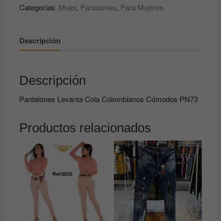
Categorías:
Mujer
,
Pantalones
,
Para Mujeres
Colombianos
Cómodos
PN73
Descripción
cantidad
Descripción
Pantalones Levanta Cola Colombianos Cómodos PN73
Productos relacionados