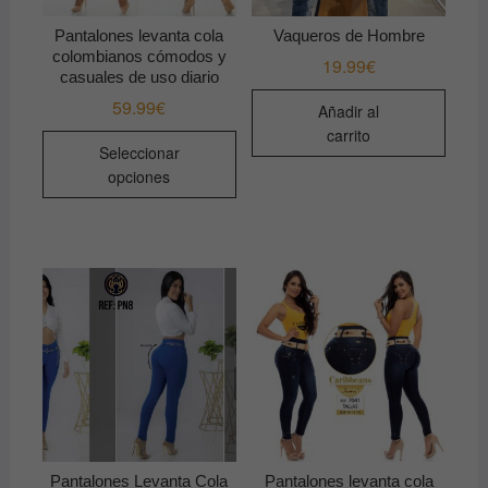
Pantalones levanta cola
Vaqueros de Hombre
colombianos cómodos y
19.99
€
casuales de uso diario
59.99
€
Añadir al
carrito
Este
Seleccionar
producto
opciones
tiene
múltiples
variantes.
Las
opciones
se
pueden
elegir
en
la
página
de
Pantalones Levanta Cola
Pantalones levanta cola