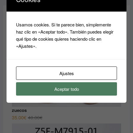
¡REBAJAS!
Usamos cookies. Si te parece bien, simplemente
haz clic en «Aceptar todo». También puedes elegir
qué tipo de cookies quieres haciendo clic en
«Ajustes».
Ajustes
Aceptar todo
zuecos
El
El
35.00
€
40.00
€
precio
precio
original
actual