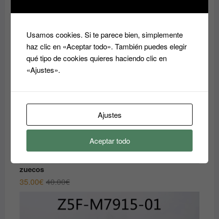
¡REBAJAS!
Usamos cookies. Si te parece bien, simplemente
haz clic en «Aceptar todo». También puedes elegir
qué tipo de cookies quieres haciendo clic en
«Ajustes».
Ajustes
Aceptar todo
zuecos
El
El
35.00
€
40.00
€
precio
precio
original
actual
era:
es: