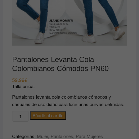
Pantalones Levanta Cola
Colombianos Cómodos PN60
59.99
€
Talla única.
Pantalones levanta cola colombianos cómodos y
casuales de uso diario para lucir unas curvas definidas.
Pantalones
Añadir al carrito
Levanta
Cola
Categorías:
Mujer
,
Pantalones
,
Para Mujeres
Colombianos