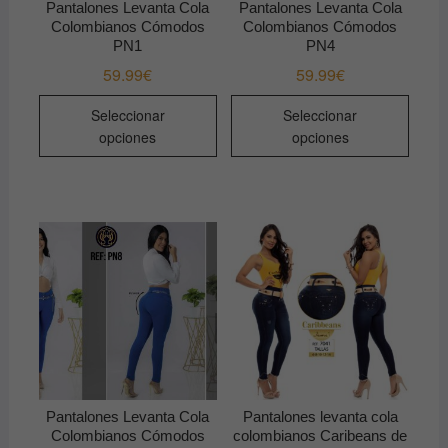
Pantalones Levanta Cola
Pantalones Levanta Cola
Colombianos Cómodos
Colombianos Cómodos
PN1
PN4
59.99
€
59.99
€
Este
Este
Seleccionar
Seleccionar
producto
produ
opciones
opciones
tiene
tiene
múltiples
múltip
variantes.
varian
Las
Las
opciones
opcio
se
se
pueden
pued
elegir
elegir
en
en
la
la
página
págin
de
de
Pantalones Levanta Cola
Pantalones levanta cola
producto
produ
Colombianos Cómodos
colombianos Caribeans de