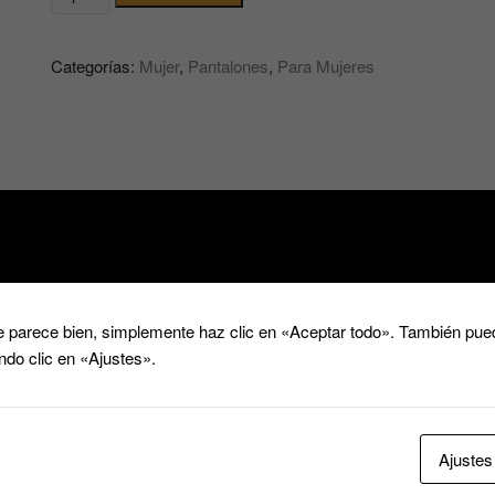
Levanta
Cola
Categorías:
Mujer
,
Pantalones
,
Para Mujeres
Colombianos
Cómodos
PN58
cantidad
 parece bien, simplemente haz clic en «Aceptar todo». También pued
ndo clic en «Ajustes».
Ajustes