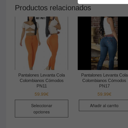
Productos relacionados
Pantalones Levanta Cola
Pantalones Levanta Cola
Colombianos Cómodos
Colombianos Cómodos
PN11
PN17
59.99
€
59.99
€
Este
Seleccionar
Añadir al carrito
producto
opciones
tiene
múltiples