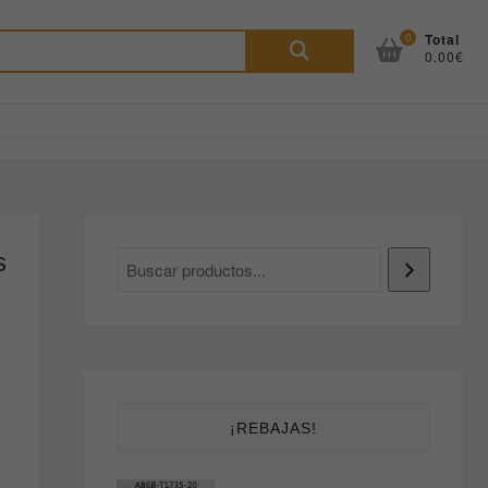
Buscar
0
Total
0.00€
por:
s
¡REBAJAS!