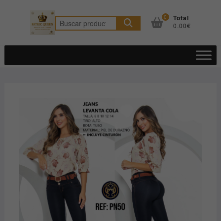
Saltar
al
0
Total
Buscar
0.00€
contenido
por: