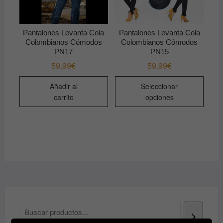
la
la
página
págin
de
de
Pantalones Levanta Cola
Pantalones Levanta Cola
producto
produ
Colombianos Cómodos
Colombianos Cómodos
PN17
PN15
59.99
€
59.99
€
Este
Añadir al
Seleccionar
produ
carrito
opciones
tiene
múltip
varian
Las
opcio
se
pued
elegir
en
la
págin