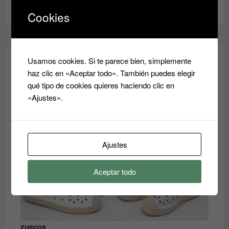
de
Cookies
produ
Usamos cookies. Si te parece bien, simplemente
¡REBAJAS!
haz clic en «Aceptar todo». También puedes elegir
qué tipo de cookies quieres haciendo clic en
«Ajustes».
Ajustes
Aceptar todo
zuecos