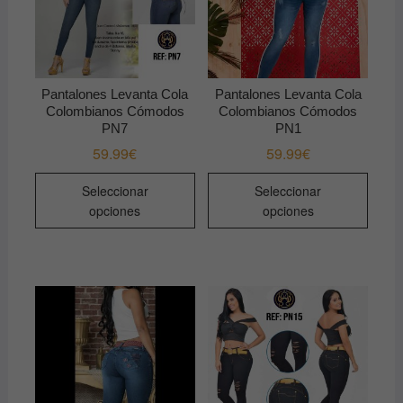
Pantalones Levanta Cola
Pantalones Levanta Cola
Colombianos Cómodos
Colombianos Cómodos
PN7
PN1
59.99
€
59.99
€
Este
Este
Seleccionar
Seleccionar
producto
produ
opciones
opciones
tiene
tiene
múltiples
múltip
variantes.
varian
Las
Las
opciones
opcio
se
se
pueden
pued
elegir
elegir
en
en