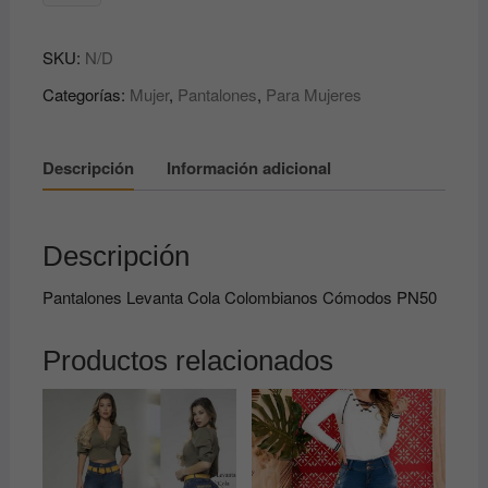
Levanta
Cola
SKU:
N/D
Colombianos
Cómodos
Categorías:
Mujer
,
Pantalones
,
Para Mujeres
PN50
cantidad
Descripción
Información adicional
Descripción
Pantalones Levanta Cola Colombianos Cómodos PN50
Productos relacionados