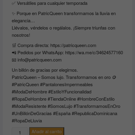
✅ Versátiles para cualquier temporada
✨ Porque en PatricQueen transformamos la lluvia en
elegancia…
Llévalos, véndelos o regálalos. ¡Siempre triunfas con
nosotros!
🛒 Compra directa: https://patricqueen.com
📲 Pedidos por WhatsApp: https://wa.me/c/34624577160
📧 info@patricqueen.com
Un billón de gracias por elegirnos.
PatricQueen – Somos lujo. Transformamos en oro 🪙
#PatricQueen #PantalonesImpermeables
#ModaDeHombre #EstiloYFuncionalidad
#RopaDeHombre #TiendaOnline #HombreConEstilo
#ModaResistente #SomosLujo #TransformamosEnOro
#UnBillónDeGracias #España #RepublicaDominicana
#RopaDeLluvia
Pantalones
Añadir al carrito