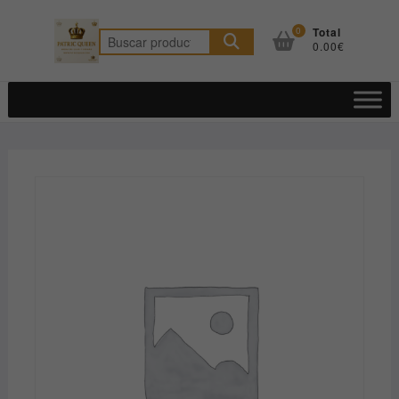
Saltar
al
0
Total
Buscar
0.00€
contenido
por: