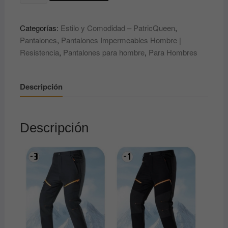
Impermeables
Hombre
Categorías:
Estilo y Comodidad – PatricQueen
,
|
Pantalones
,
Pantalones Impermeables Hombre |
Resistencia,
Resistencia
,
Pantalones para hombre
,
Para Hombres
Estilo
y
Comodidad
Descripción
–
PatricQueen
cantidad
Descripción