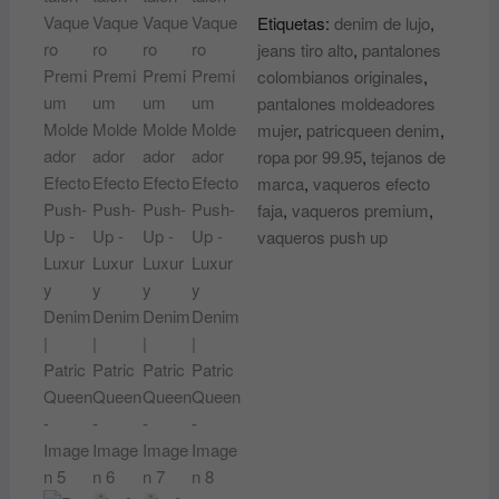
Push-
Etiquetas:
denim de lujo
,
Up
jeans tiro alto
,
pantalones
-
colombianos originales
,
Luxury
pantalones moldeadores
Denim
mujer
,
patricqueen denim
,
|
ropa por 99.95
,
tejanos de
PatricQueen
marca
,
vaqueros efecto
cantidad
faja
,
vaqueros premium
,
vaqueros push up