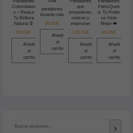
Pantalones
Pantalones
Pantalones
Colombiano
que
PatricQuee
pantalones
s – Realza
empoderan,
n: Tu Poder
levanta cola
Tu Belleza
realzan y
se Viste
80.00
€
Natural 👖
enamoran
Mejor 👑
90.00
€
120.00
€
99.95
€
Añadir
al
Añadir
Añadir
Añadir
carrito
al
al
al
carrito
carrito
carrito