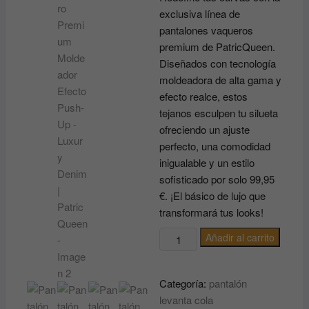
exclusiva línea de
pantalones vaqueros
premium de PatricQueen.
Diseñados con tecnología
moldeadora de alta gama y
efecto realce, estos
tejanos esculpen tu silueta
ofreciendo un ajuste
perfecto, una comodidad
inigualable y un estilo
sofisticado por solo 99,95
€. ¡El básico de lujo que
transformará tus looks!
Pantalón
Añadir al carrito
Vaquero
Premium
Categoría:
pantalón
Moldeador
levanta cola
Efecto