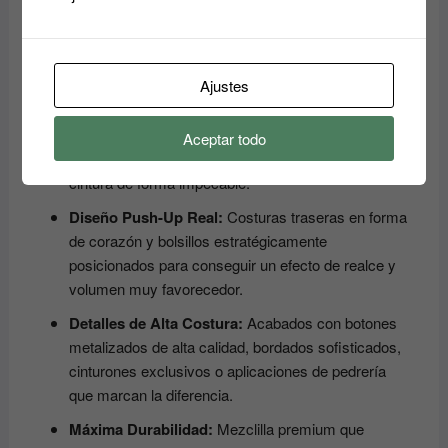
la figura que te hará sentir segura y radiante a cualquier
hora del día.
Lo que los hace únicos:
Ajustes
Tecnología Moldeadora:
Diseños con pretinas
altas o zonas reforzadas que actúan como un sutil
Aceptar todo
efecto faja, aplanando el abdomen y definiendo la
cintura de forma impecable.
Diseño Push-Up Real:
Costuras traseras en forma
de corazón y bolsillos estratégicamente
posicionados para conseguir un efecto de realce y
volumen muy favorecedor.
Detalles de Alta Costura:
Acabados con botones
metalizados de alta calidad, bordados sofisticados,
cinturones exclusivos o aplicaciones de pedrería
que marcan la diferencia.
Máxima Durabilidad:
Mezclilla premium que