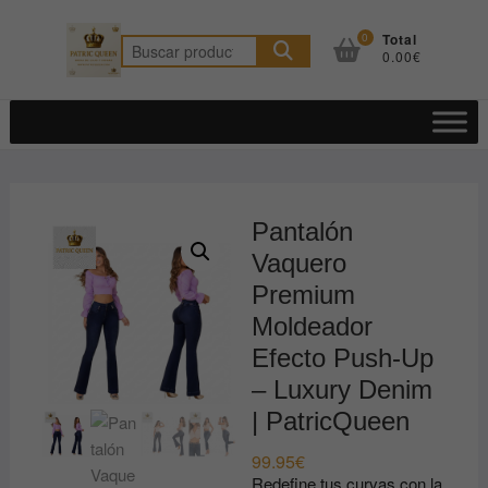
Saltar
al
0
Total
Buscar
0.00€
contenido
por:
Pantalón
Vaquero
Premium
Moldeador
Efecto Push-Up
– Luxury Denim
| PatricQueen
99.95
€
Redefine tus curvas con la