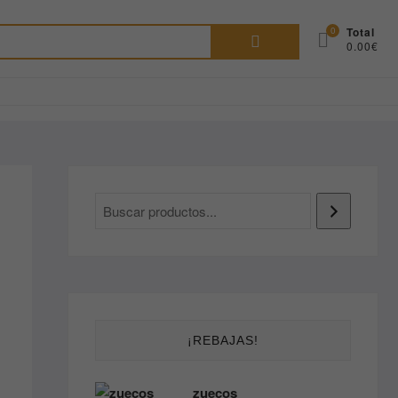
Buscar
0
Total
0.00€
por:
¡REBAJAS!
zuecos