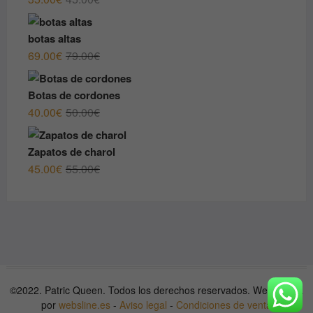
40.00€.
35.00€.
precio
precio
original
actual
botas altas
era:
es:
El
El
69.00
€
79.00
€
45.00€.
35.00€.
precio
precio
original
actual
Botas de cordones
era:
es:
El
El
40.00
€
50.00
€
79.00€.
69.00€.
precio
precio
original
actual
Zapatos de charol
era:
es:
El
El
45.00
€
55.00
€
50.00€.
40.00€.
precio
precio
original
actual
era:
es:
55.00€.
45.00€.
©2022. Patric Queen. Todos los derechos reservados. Web hecha
por
websline.es
-
Aviso legal
-
Condiciones de venta