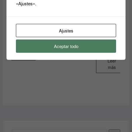
«Ajustes».
Enfriador de
Expositor
botellas con
refrigerado
Expositor
cajones
vertical
refrigerado
Expositor
Ajustes
puertas
refrigerado
Leer
Leer
correderas
horizontal
más
más
altura 850
Aceptar todo
Leer
mm.
más
Leer
más