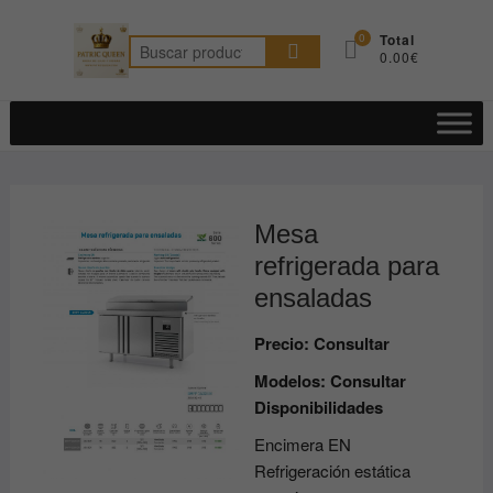
Saltar
al
0
Total
Buscar
0.00€
contenido
por:
Mesa
refrigerada para
ensaladas
Precio: Consultar
Modelos: Consultar
Disponibilidades
Encimera EN
Refrigeración estática