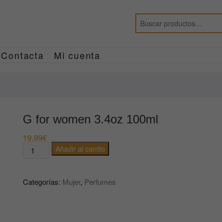
Contacta
Mi cuenta
G for women 3.4oz 100ml
19.99
€
G
Añadir al carrito
for
women
Categorías:
Mujer
,
Perfumes
3.4oz
100ml
cantidad