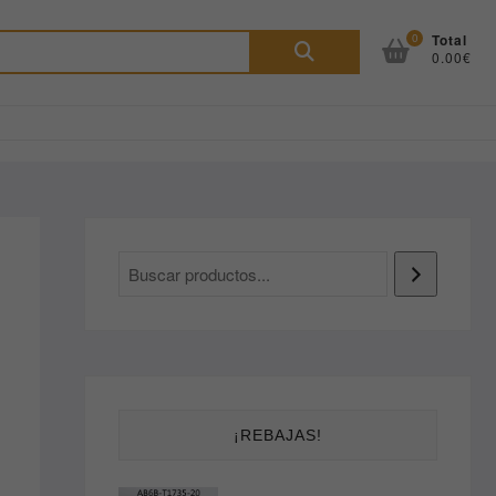
Buscar
0
Total
0.00€
por:
¡REBAJAS!