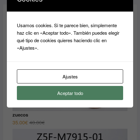
¡REBAJAS!
Usamos cookies. Si te parece bien, simplemente
haz clic en «Aceptar todo». También puedes elegir
qué tipo de cookies quieres haciendo clic en
«Ajustes».
Ajustes
Aceptar todo
zuecos
El
El
35.00
€
40.00
€
precio
precio
original
actual