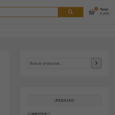
Buscar
0
Total
0.00€
por:
¡REBAJAS!