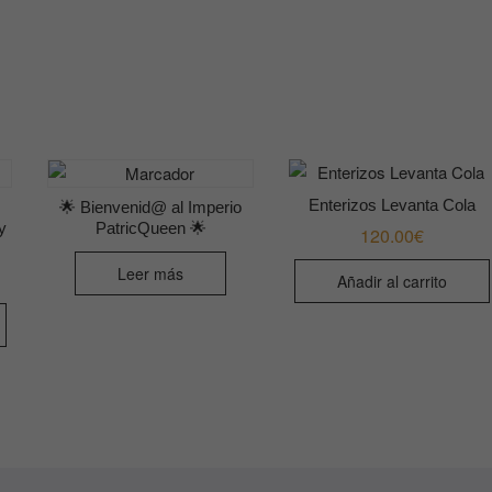
Enterizos Levanta Cola
🌟 Bienvenid@ al Imperio
y
PatricQueen 🌟
120.00
€
Leer más
Añadir al carrito