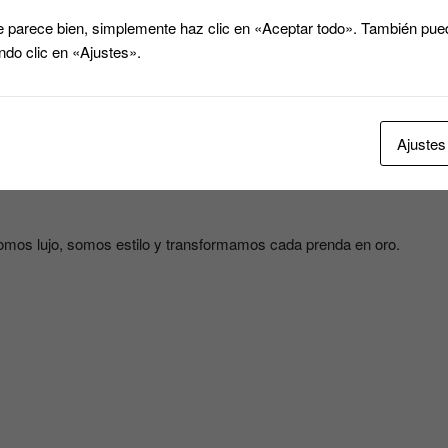
, cada prenda se convierte en oro 🪙, aportándote un estilo
 parece bien, simplemente haz clic en «Aceptar todo». También pued
y cualquier ocasión especial.
ndo clic en «Ajustes».
ricqueen.com
Ajustes
mos lujo, somos estilo y transformamos cada prenda en oro.