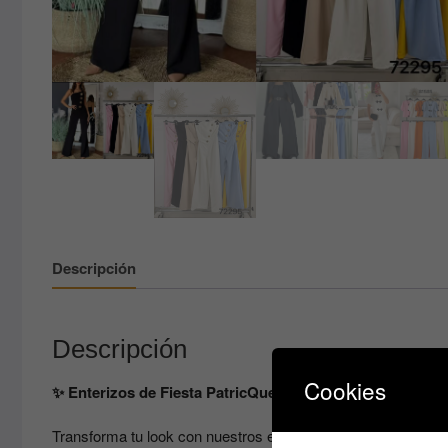
Descripción
Descripción
Cookies
✨ Enterizos de Fiesta PatricQueen: Brilla con Elegancia 
Transforma tu look con nuestros enterizos de fiesta, diseñad