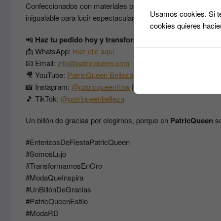
Confeccionados con materiales premium y detalles exclusivos
Usamos cookies. Si te
inigualable para lucir espectacular en cenas, bodas, fiestas 
cookies quieres hacie
📲
Haz tu pedido hoy y transforma tu estilo:
🌐
https://pat
📩 WhatsApp:
Haz clic aquí
📧 Email:
info@patricqueen.com
🎥 YouTube:
PatricQueen Belleza
📸 Instagram:
@patricqueenflow
|
@patriqueen2022
🎵 TikTok:
@patriqueenbelleza
Un billón de gracias por elegirnos, porque en
PatricQueen
so
#EnterizosDeFiestaPatricQueen
#SomosLujo
#TransformamosEnOro
#ModaQueInspira
#UnBillónDeGracias
#PatricQueenEstilo
#ModaRD