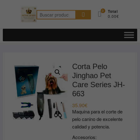
Saltar
al
0
Total
Buscar
0.00€
contenido
por:
Corta Pelo
Jinghao Pet
Care Series JH-
663
35.90
€
Maquina para el corte de
pelo canino de excelente
calidad y potencia.
Accesorios: