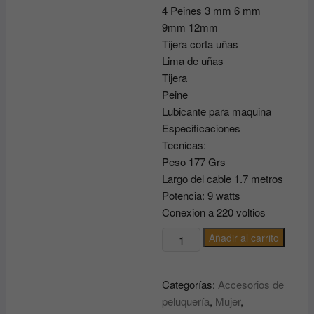
4 Peines 3 mm 6 mm
9mm 12mm
Tijera corta uñas
Lima de uñas
Tijera
Peine
Lubicante para maquina
Especificaciones
Tecnicas:
Peso 177 Grs
Largo del cable 1.7 metros
Potencia: 9 watts
Conexion a 220 voltios
Corta
Añadir al carrito
Pelo
Jinghao
Categorías:
Accesorios de
Pet
peluquería
,
Mujer
,
Care