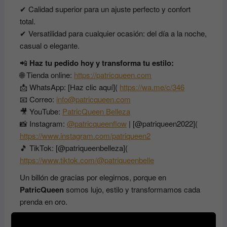
✔ Calidad superior para un ajuste perfecto y confort
total.
✔ Versatilidad para cualquier ocasión: del día a la noche,
casual o elegante.
📲
Haz tu pedido hoy y transforma tu estilo:
🌐 Tienda online:
https://patricqueen.com
📩 WhatsApp: [Haz clic aquí](
https://wa.me/c/346
📧 Correo:
info@patricqueen.com
🎥 YouTube:
PatricQueen Belleza
📸 Instagram:
@patricqueenflow
| [@patriqueen2022](
https://www.instagram.com/patriqueen2
🎵 TikTok: [@patriqueenbelleza](
https://www.tiktok.com/@patriqueenbelle
Un billón de gracias por elegirnos, porque en
PatricQueen
somos lujo, estilo y transformamos cada
prenda en oro.
#CamisasParaMujerExtr