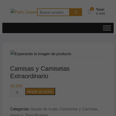
Saltar
al
0
Total
Buscar
0.00€
contenido
por:
Camisas y Camisetas
Extraordinario
35.00
€
Camisas
Añadir al carrito
y
Camisetas
Categorías:
blusas de mujer
,
Camisetas y Camisas
,
Extraordinario
jersey's
,
Para Mujeres
cantidad