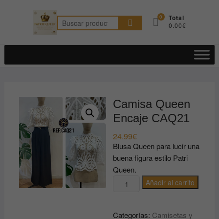
Saltar
al
0
Total
Buscar
0.00€
contenido
por:
Camisa Queen
Encaje CAQ21
24.99
€
Blusa Queen para lucir una
buena figura estilo Patri
Queen.
Camisa
Añadir al carrito
Queen
Encaje
Categorías:
Camisetas y
CAQ21