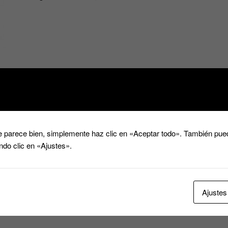
Wifi
HD
cantidad
 parece bien, simplemente haz clic en «Aceptar todo». También pued
ndo clic en «Ajustes».
Ajustes