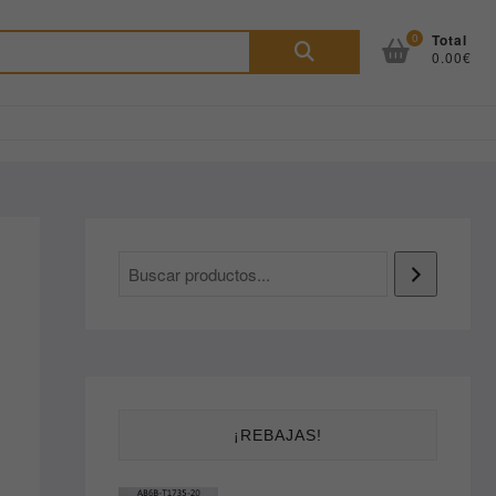
Buscar
0
Total
0.00€
por:
¡REBAJAS!