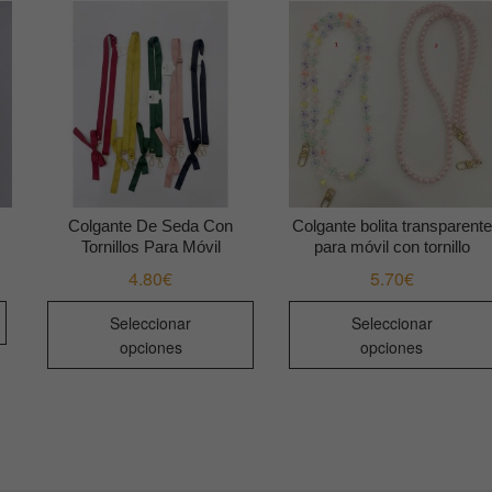
Colgante De Seda Con
Colgante bolita transparente
Tornillos Para Móvil
para móvil con tornillo
4.80
€
5.70
€
Este
Seleccionar
Seleccionar
producto
opciones
opciones
tiene
múltiples
variantes.
Las
opciones
se