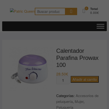
Saltar
al
0
Total
Buscar
0.00€
contenido
por:
Calentador
Parafina Prowax
100
28.50
€
Calentador
Añadir al carrito
Parafina
Prowax
Categorías:
Accesorios de
100
peluquería
,
Mujer
,
cantidad
Peluquería