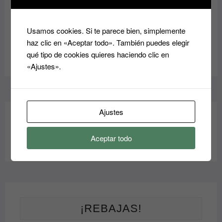
Las
Seleccionar
opciones
se
opciones
opciones
se
pueden
se
Este
pueden
elegir
Usamos cookies. Si te parece bien, simplemente
pueden
producto
elegir
en
haz clic en «Aceptar todo». También puedes elegir
elegir
tiene
en
la
qué tipo de cookies quieres haciendo clic en
en
múltiples
la
página
«Ajustes».
la
variantes.
página
de
página
Las
de
producto
de
opciones
producto
producto
se
Ajustes
pueden
elegir
Aceptar todo
en
la
página
de
producto
¡REBAJAS!