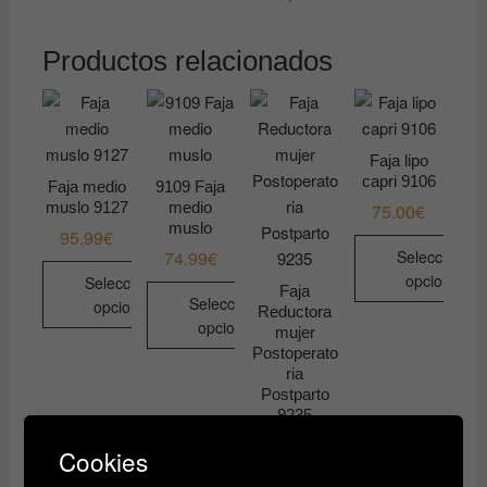
Productos relacionados
Faja lipo
capri 9106
Faja medio
9109 Faja
muslo 9127
medio
75.00
€
muslo
95.99
€
Seleccionar
74.99
€
opciones
Seleccionar
Faja
Seleccionar
opciones
Reductora
Este
opciones
mujer
Este
producto
Postoperato
Este
producto
tiene
ria
producto
tiene
múltiples
Postparto
tiene
9235
múltiples
variantes.
múltiples
variantes.
Las
75.00
€
Cookies
variantes.
Las
opciones