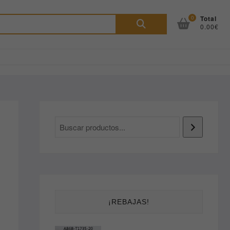
Buscar
0
Total
0.00€
por:
¡REBAJAS!