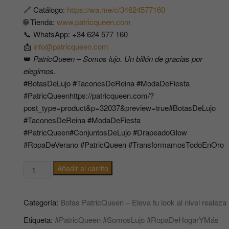
🔗 Catálogo:
https://wa.me/c/34624577160
🌐 Tienda:
www.patricqueen.com
📞 WhatsApp: +34 624 577 160
📩
info@patricqueen.com
👑
PatricQueen – Somos lujo. Un billón de gracias por
elegirnos.
#BotasDeLujo #TaconesDeReina #ModaDeFiesta
#PatricQueenhttps://patricqueen.com/?
post_type=product&p=32037&preview=true#BotasDeLujo
#TaconesDeReina #ModaDeFiesta
#PatricQueen#ConjuntosDeLujo #DrapeadoGlow
#RopaDeVerano #PatricQueen #TransformamosTodoEnOro
Botas
Añadir al carrito
PatricQueen
–
Categoría:
Botas PatricQueen – Eleva tu look al nivel realeza
Eleva
tu
Etiqueta:
#PatricQueen #SomosLujo #RopaDeHogarYMás
look