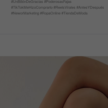
#UnBillónDeGracias #PoderosasFajas
al
#TikTokMeHizoComprarlo #ReelsVirales #AntesYDespués
nivel
#NeworMarketing #RopaOnline #TiendaDeModa
realeza
cantidad