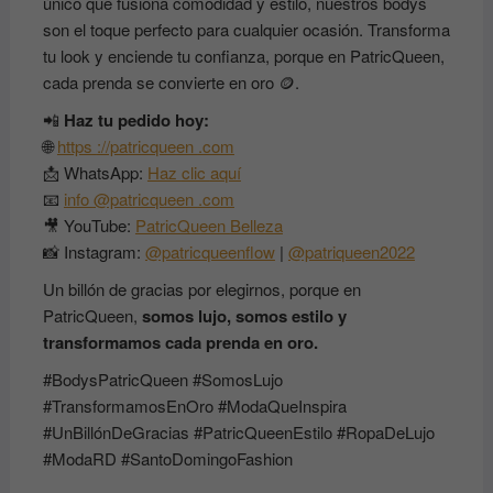
único que fusiona comodidad y estilo, nuestros bodys
son el toque perfecto para cualquier ocasión. Transforma
tu look y enciende tu confianza, porque en PatricQueen,
cada prenda se convierte en oro 🪙.
📲
Haz tu pedido hoy:
🌐
https
://patricqueen
.com
📩 WhatsApp:
Haz
clic
aquí
📧
info
@patricqueen
.com
🎥 YouTube:
PatricQueen
Belleza
📸 Instagram:
@patricqueenflow
|
@patriqueen2022
Un billón de gracias por elegirnos, porque en
PatricQueen,
somos lujo, somos estilo y
transformamos cada prenda en oro.
#BodysPatricQueen #SomosLujo
#TransformamosEnOro #ModaQueInspira
#UnBillónDeGracias #PatricQueenEstilo #RopaDeLujo
#ModaRD #SantoDomingoFashion