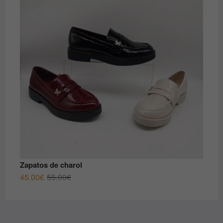
era:
es:
50.00€.
40.00€.
Zapatos de charol
El
El
45.00
€
55.00
€
precio
precio
original
actual
era:
es: