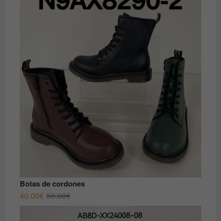
79.00€.
69.00€.
Botas de cordones
El
El
40.00
€
50.00
€
precio
precio
original
actual