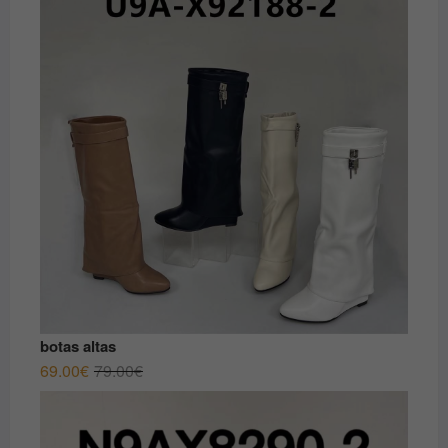
era:
es:
45.00€.
35.00€.
botas altas
El
El
69.00
€
79.00
€
precio
precio
original
actual
era:
es: