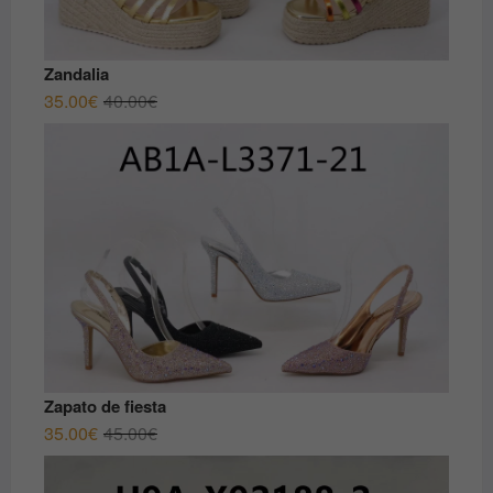
Zandalia
El
El
35.00
€
40.00
€
precio
precio
original
actual
era:
es:
40.00€.
35.00€.
Zapato de fiesta
El
El
35.00
€
45.00
€
precio
precio
original
actual