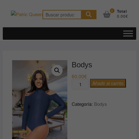
Saltar
al
0
Total
Buscar
0.00€
contenido
por:
Bodys
60.00
€
Bodys
Añadir al carrito
cantidad
Categoría:
Bodys