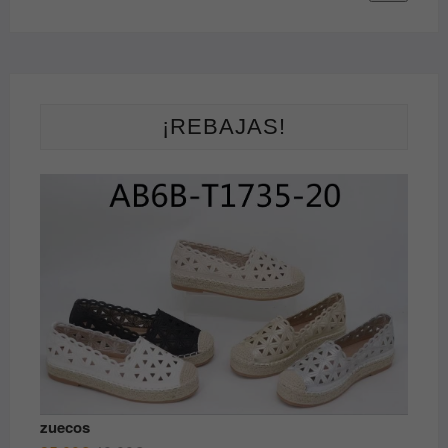
de
de
producto
produ
¡REBAJAS!
zuecos