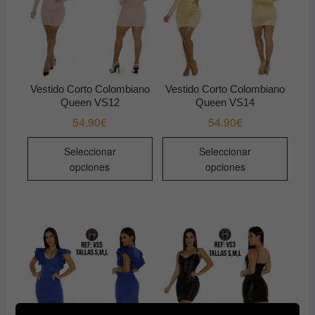
Vestido Corto Colombiano
Vestido Corto Colombiano
Queen VS12
Queen VS14
54.90
€
54.90
€
Este
Este
Seleccionar
Seleccionar
producto
produ
opciones
opciones
tiene
tiene
múltiples
múltip
variantes.
varian
Las
Las
opciones
opcio
se
se
pueden
pued
elegir
elegir
en
en