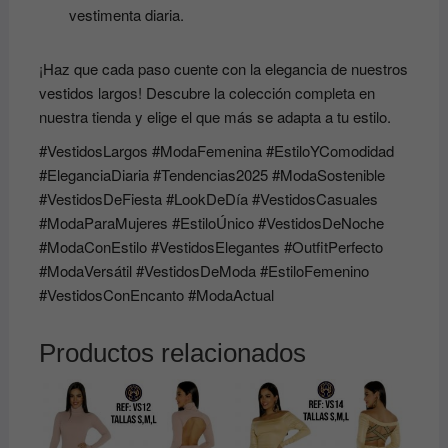
vestimenta diaria.
¡Haz que cada paso cuente con la elegancia de nuestros
vestidos largos! Descubre la colección completa en
nuestra tienda y elige el que más se adapta a tu estilo.
#VestidosLargos #ModaFemenina #EstiloYComodidad
#EleganciaDiaria #Tendencias2025 #ModaSostenible
#VestidosDeFiesta #LookDeDía #VestidosCasuales
#ModaParaMujeres #EstiloÚnico #VestidosDeNoche
#ModaConEstilo #VestidosElegantes #OutfitPerfecto
#ModaVersátil #VestidosDeModa #EstiloFemenino
#VestidosConEncanto #ModaActual
Productos relacionados