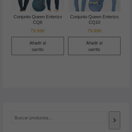
la
la
página
págin
de
de
Conjunto Queen Enterizo
Conjunto Queen Enterizo
producto
produ
CQ8
CQ10
79.99
€
79.99
€
Añadir al
Añadir al
carrito
carrito