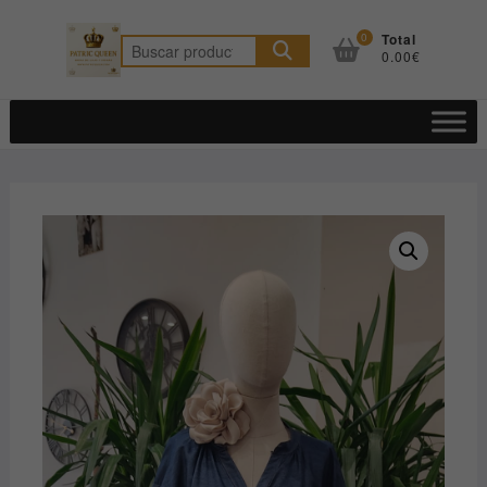
Saltar
al
0
Total
Buscar
0.00€
contenido
por: