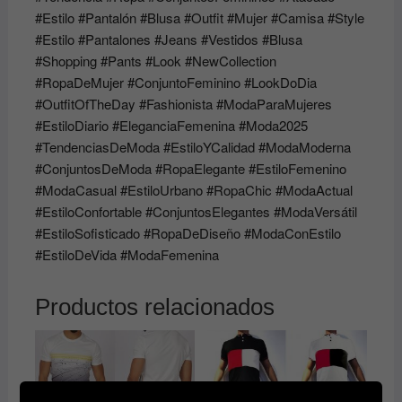
#Estilo #Pantalón #Blusa #Outfit #Mujer #Camisa #Style
#Estilo #Pantalones #Jeans #Vestidos #Blusa
#Shopping #Pants #Look #NewCollection
#RopaDeMujer #ConjuntoFeminino #LookDoDia
#OutfitOfTheDay #Fashionista #ModaParaMujeres
#EstiloDiario #EleganciaFemenina #Moda2025
#TendenciasDeModa #EstiloYCalidad #ModaModerna
#ConjuntosDeModa #RopaElegante #EstiloFemenino
#ModaCasual #EstiloUrbano #RopaChic #ModaActual
#EstiloConfortable #ConjuntosElegantes #ModaVersátil
#EstiloSofisticado #RopaDeDiseño #ModaConEstilo
#EstiloDeVida #ModaFemenina
Productos relacionados