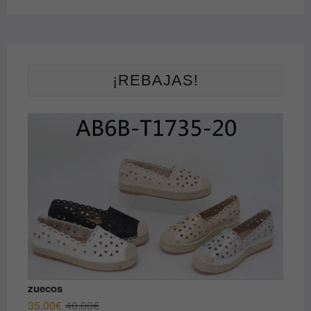
¡REBAJAS!
zuecos
El
El
35.00
€
40.00
€