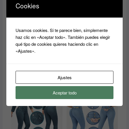
Cookies
Usamos cookies. Si te parece bien, simplemente
Conjunto de Chándal corto
Conjunto de Chándal corto
haz clic en «Aceptar todo». También puedes elegir
y Camiseta
y Camiseta
qué tipo de cookies quieres haciendo clic en
24.99
€
24.99
€
«Ajustes».
Este
Este
Seleccionar
Seleccionar
producto
produ
opciones
opciones
tiene
tiene
múltiples
múltip
Ajustes
variantes.
varian
Las
Las
Aceptar todo
opciones
opcio
se
se
pueden
pued
elegir
elegir
en
en