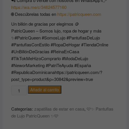
📲 Compra o vende con nosotros en WhatsApp 👉
https://wa.me/c/34624577160
🌐 Descúbrelas todas en
https://patricqueen.com
Un billón de gracias por elegirnos 🪙
PatricQueen – Somos lujo, ropa de hogar y más
✨#PatricQueen #SomosLujo #PantuflasDeLujo
#PantuflasConEstilo #RopaDeHogar #TiendaOnline
#UnBillónDeGracias #ReinaEnCasa
#TikTokMeHizoComprarlo #ModaDeLujo
#NeworMarketing #PatriTeAyuda #España
#RepublicaDominicanahttps://patricqueen.com/?
post_type=product&p=30842&preview=true
🩷
Añadir al carrito
✨
Pantuflas
Categorías:
zapatillas de estar en casa
,
🩷✨ Pantuflas
de
de Lujo PatricQueen ✨🩷
Lujo
PatricQueen