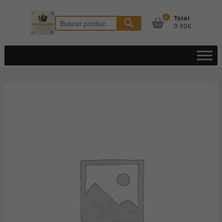
Saltar
al
0
Total
Buscar
0.00€
contenido
por: