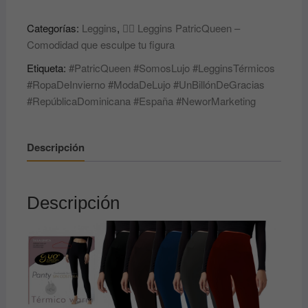
Térmicos
Categorías:
Leggins
,
🧘‍♀️ Leggins PatricQueen –
PatricQueen
Comodidad que esculpe tu figura
–
Calor,
Etiqueta:
#PatricQueen #SomosLujo #LegginsTérmicos
Estilo
#RopaDeInvierno #ModaDeLujo #UnBillónDeGracias
y
#RepúblicaDominicana #España #NeworMarketing
Lujo
en
Cada
Descripción
Paso
👑
cantidad
Descripción