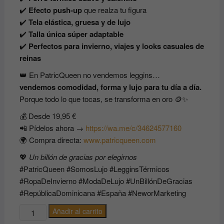
✔️
Efecto push-up
que realza tu figura
✔️
Tela elástica, gruesa y de lujo
✔️
Talla única súper adaptable
✔️
Perfectos para invierno, viajes y looks casuales de
reinas
👑 En PatricQueen no vendemos leggins…
vendemos comodidad, forma y lujo para tu día a día.
Porque todo lo que tocas, se transforma en oro 🪙✨
💰 Desde 19,95 €
📲 Pídelos ahora →
https://wa.me/c/34624577160
🌍 Compra directa:
www.patricqueen.com
💖
Un billón de gracias por elegirnos
#PatricQueen #SomosLujo #LegginsTérmicos
#RopaDeInvierno #ModaDeLujo #UnBillónDeGracias
#RepúblicaDominicana #España #NeworMarketing
🔥
Añadir al carrito
Leggins