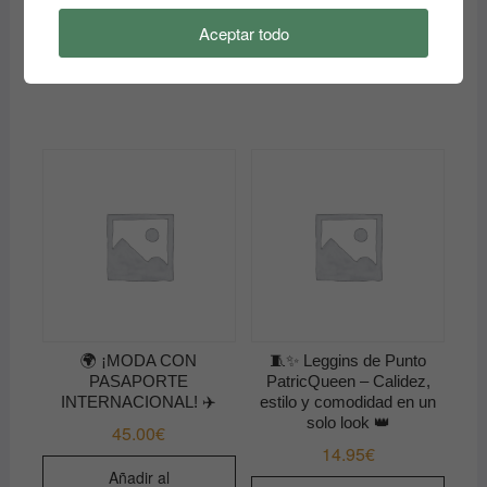
carrito
Aceptar todo
Añadir al
carrito
🌍 ¡MODA CON
🧵✨ Leggins de Punto
PASAPORTE
PatricQueen – Calidez,
INTERNACIONAL! ✈️
estilo y comodidad en un
solo look 👑
45.00
€
14.95
€
Añadir al