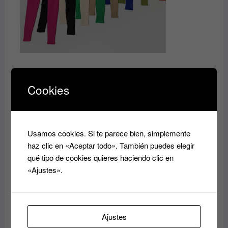
Productos relacionados
Cookies
Usamos cookies. Si te parece bien, simplemente
haz clic en «Aceptar todo». También puedes elegir
qué tipo de cookies quieres haciendo clic en
«Ajustes».
pantalones levanta cola
Ropa de Verano Mujer –
Shorts, Faldas, Enterizos y
70.00
€
Bañadores
Ajustes
60.00
€
Añadir al