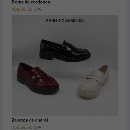
Botas de cordones
El
El
40.00
€
50.00
€
precio
precio
original
actual
era:
es:
50.00€.
40.00€.
Zapatos de charol
El
El
45.00
€
55.00
€