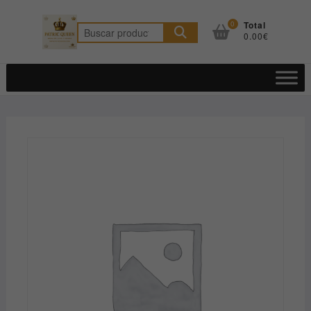
Saltar
al
0
Total
Buscar
0.00€
contenido
por: