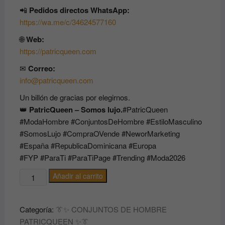
📲
Pedidos directos WhatsApp:
https://wa.me/c/34624577160
🌐
Web:
https://patricqueen.com
✉
Correo:
info@patricqueen.com
Un billón de gracias por elegirnos.
👑
PatricQueen – Somos lujo.
#PatricQueen
#ModaHombre #ConjuntosDeHombre #EstiloMasculino
#SomosLujo #CompraOVende #NeworMarketing
#España #RepublicaDominicana #Europa
#FYP #ParaTi #ParaTiPage #Trending #Moda2026
👔
Añadir al carrito
✨
CONJUNTOS
Categoría:
👔✨ CONJUNTOS DE HOMBRE
DE
PATRICQUEEN ✨👔
HOMBRE