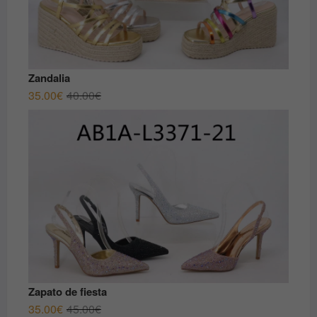
Zandalia
El
El
35.00
€
40.00
€
precio
precio
original
actual
era:
es:
40.00€.
35.00€.
Zapato de fiesta
El
El
35.00
€
45.00
€