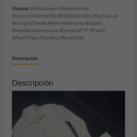
PATRICQUEEN
Etiqueta:
#PatricQueen #ModaHombre
✨
#ConjuntosDeHombre #EstiloMasculino #SomosLujo
👔
#CompraOVende #NeworMarketing #España
cantidad
#RepublicaDominicana #Europa #FYP #ParaTi
#ParaTiPage #Trending #Moda2026
Descripción
Descripción