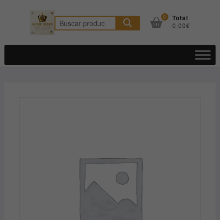
Saltar
al
0
Total
Buscar
0.00€
contenido
por: